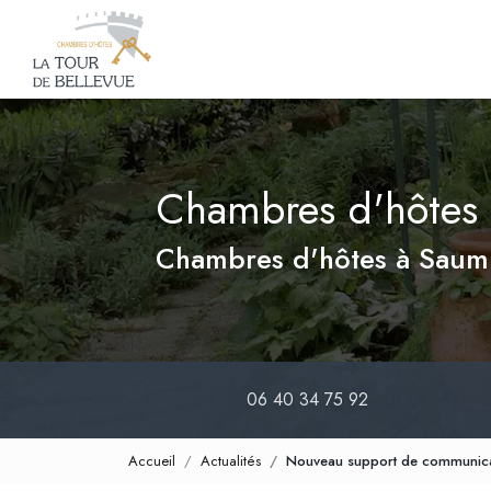
Navigation principale
Aller
au
contenu
principal
Chambres d'hôtes 
Chambres d'hôtes à Saum
06 40 34 75 92
Accueil
Actualités
Nouveau support de communic