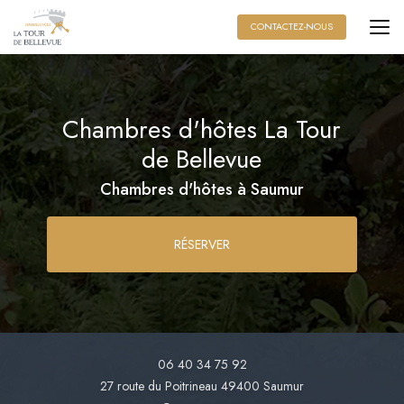
Aller
au
CONTACTEZ-NOUS
contenu
principal
Chambres d'hôtes La Tour
de Bellevue
Chambres d'hôtes à Saumur
RÉSERVER
06 40 34 75 92
27 route du Poitrineau
49400 Saumur