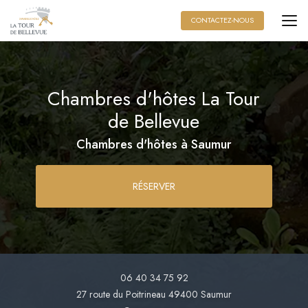
Aller
au
CONTACTEZ-NOUS
contenu
principal
Chambres d'hôtes La Tour
de Bellevue
Chambres d'hôtes à Saumur
RÉSERVER
06 40 34 75 92
27 route du Poitrineau
49400 Saumur