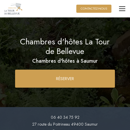
Aller
au
CONTACTEZ-NOUS
contenu
principal
Chambres d'hôtes La Tour
de Bellevue
Chambres d'hôtes à Saumur
RÉSERVER
06 40 34 75 92
27 route du Poitrineau
49400 Saumur