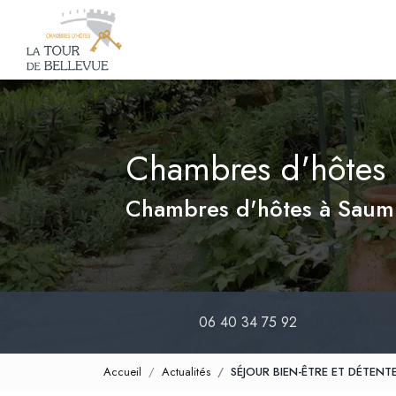
Navigation principale
Aller
au
contenu
principal
Chambres d'hôtes 
Chambres d'hôtes à Saum
06 40 34 75 92
Accueil
Actualités
SÉJOUR BIEN-ÊTRE ET DÉTEN