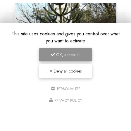
This site uses cookies and gives you control over what
you want to activate
OK, accept all
Deny all cookies
11/05/2026
Chambre d'hôte insolite sur une tour à
PERSONALIZE
Saumur
PRIVACY POLICY
Découvrez une expérience unique à SaumurBienvenue aux
Chambres d'hôtes La Tour de Bellevue
, où l'hospitalité
rencontre l'originalité. Située à Saumur, notre chambre
d'hôte insolite…