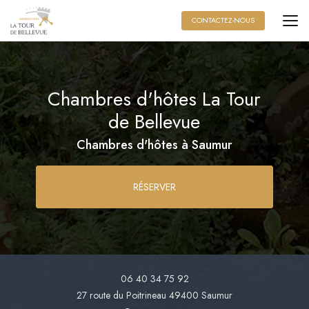
Aller
au
CONTACTEZ-NOUS
contenu
principal
Chambres d'hôtes La Tour
de Bellevue
Chambres d'hôtes à Saumur
RÉSERVER
06 40 34 75 92
27 route du Poitrineau
49400 Saumur