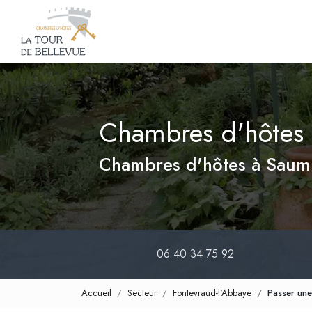
Navigation principale
Aller
au
contenu
principal
Chambres d'hôtes 
Chambres d'hôtes à Saum
06 40 34 75 92
Accueil
Secteur
Fontevraud-l'Abbaye
Passer une